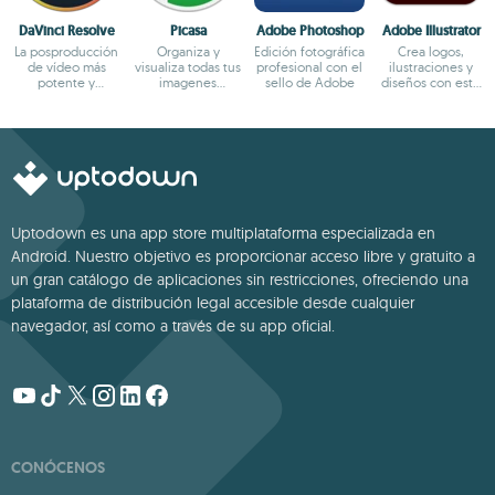
DaVinci Resolve
Picasa
Adobe Photoshop
Adobe Illustrator
La posproducción
Organiza y
Edición fotográfica
Crea logos,
de vídeo más
visualiza todas tus
profesional con el
ilustraciones y
potente y
imagenes
sello de Adobe
diseños con este
completa para PC
fácilmente
potente editor
Uptodown es una app store multiplataforma especializada en
Android. Nuestro objetivo es proporcionar acceso libre y gratuito a
un gran catálogo de aplicaciones sin restricciones, ofreciendo una
plataforma de distribución legal accesible desde cualquier
navegador, así como a través de su app oficial.
CONÓCENOS