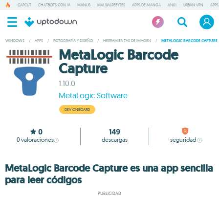
CAPCUT
CHATBOTS CON IA
MANUS
MALWAREBYTES
APPS DE MANGA
ANKI
URBAN VPN
APPS
WINDOWS
/
APPS
/
FOTOGRAFÍA Y DISEÑO
/
HERRAMIENTAS DE IMAGEN
/
METALOGIC BARCODE CAPTURE
MetaLogic Barcode
Capture
1.10.0
MetaLogic Software
DEV ONBOARD
0
149
0
valoraciones
descargas
seguridad
MetaLogic Barcode Capture es una app sencilla
para leer códigos
PUBLICIDAD