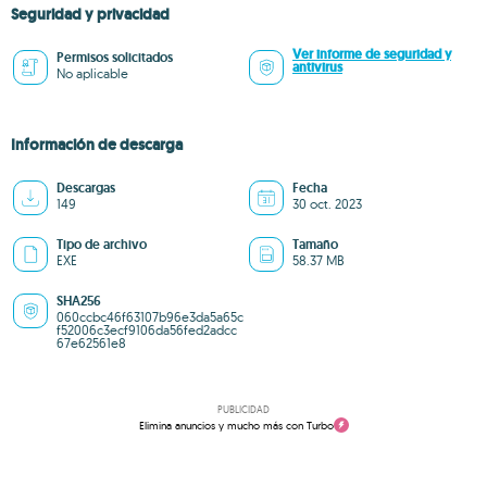
Seguridad y privacidad
Ver informe de seguridad y
Permisos solicitados
antivirus
No aplicable
Información de descarga
Descargas
Fecha
149
30 oct. 2023
Tipo de archivo
Tamaño
EXE
58.37 MB
SHA256
060ccbc46f63107b96e3da5a65c
f52006c3ecf9106da56fed2adcc
67e62561e8
PUBLICIDAD
Elimina anuncios y mucho más con Turbo