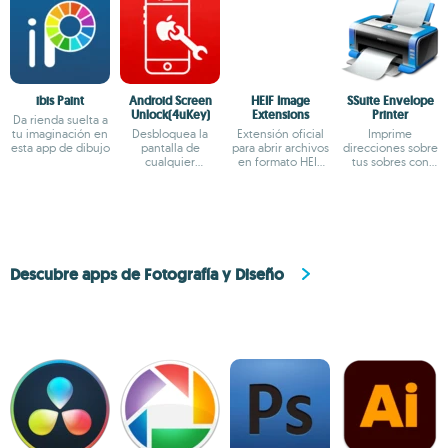
ibis Paint
Android Screen
HEIF Image
SSuite Envelope
Unlock(4uKey)
Extensions
Printer
Da rienda suelta a
tu imaginación en
Desbloquea la
Extensión oficial
Imprime
esta app de dibujo
pantalla de
para abrir archivos
direcciones sobre
cualquier
en formato HEIF
tus sobres con
dispositivo
en Windows
máxima precisión
Android
Descubre apps de Fotografía y Diseño